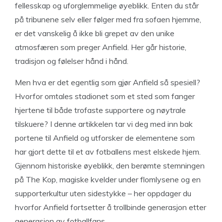
fellesskap og uforglemmelige øyeblikk. Enten du står
på tribunene selv eller følger med fra sofaen hjemme,
er det vanskelig å ikke bli grepet av den unike
atmosfæren som preger Anfield. Her går historie,
tradisjon og følelser hånd i hånd.
Men hva er det egentlig som gjør Anfield så spesiell?
Hvorfor omtales stadionet som et sted som fanger
hjertene til både trofaste supportere og nøytrale
tilskuere? I denne artikkelen tar vi deg med inn bak
portene til Anfield og utforsker de elementene som
har gjort dette til et av fotballens mest elskede hjem.
Gjennom historiske øyeblikk, den berømte stemningen
på The Kop, magiske kvelder under flomlysene og en
supporterkultur uten sidestykke – her oppdager du
hvorfor Anfield fortsetter å trollbinde generasjon etter
generasjon av fotballfans.