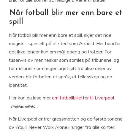
unik for alle som er så heldige å være til stede.
Når fotball blir mer enn bare et
spill
Når fotball blir mer enn bare et spill, skjer det noe
magisk – spesielt på et sted som Anfield. Her handler
det ikke lenger kun om mål, poeng og trofeer. For
tusenvis av mennesker som samles på tribunene, og
for millioner som følger laget sitt fra ulike deler av
verden, blir fotballen et språk, et fellesskap og en
identitet.
Her kan du lese mer
om fotballbilletter til Liverpool
.
Når Liverpool entrer gressmatten og de første tonene
av «You’ll Never Walk Alone» runger fra alle kanter,