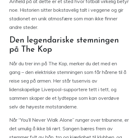
Anfield på at dette er et sted hvor fotball virkelig betyr
noe. Historien sitter bokstavelig talt i veggene og gir
stadionet en unik atmosfære som man ikke finner
andre steder.
Den legendariske stemningen
på The Kop
Når du trer inn på The Kop, merker du det med en
gang – den elektriske stemningen som får hårene til å
reise seg på armen. Her står tusenvis av
lidenskapelige Liverpool-supportere tett i tett, og
sammen skaper de et lydteppe som kan overdøve
selv de høyeste motstanderne.
Når “You’ll Never Walk Alone” runger over tribunene, er
det umulig å ikke bli rørt. Sangen bæres frem av
stemmer fylt av håp, tro og kjærlighet til klubben, og